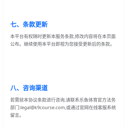
七、条款更新
本平台有权随时更新本服务条款,修改内容将在本页面
公布。继续使用本平台即视为您接受更新后的条款。
八、咨询渠道
若需就本协议条款进行咨询,请联系乐鱼体育官方法务
部门:legal@k9course.com,或通过官网在线客服系统
留言。