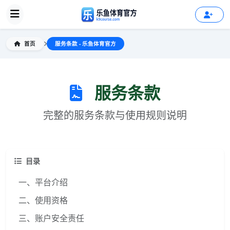
首页
服务条款 - 乐鱼体育官方
服务条款
完整的服务条款与使用规则说明
目录
一、平台介绍
二、使用资格
三、账户安全责任