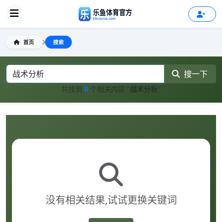
首页
搜索
搜一下
共找到
0
个相关内容 "
战术分析
"
没有相关结果,试试更换关键词