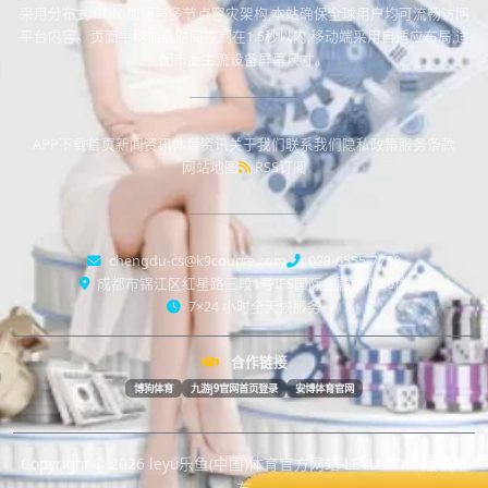
采用分布式 CDN 加速与多节点容灾架构,本站确保全球用户均可流畅访问
平台内容。页面平均加载时间控制在1.5秒以内,移动端采用自适应布局,适
配市面主流设备屏幕尺寸。
APP下载
首页
新闻资讯
体育资讯
关于我们
联系我们
隐私政策
服务条款
网站地图
RSS订阅
chengdu-cs@k9course.com
028-6555-7788
成都市锦江区红星路三段1号IFS国际金融中心30楼
7×24 小时全天候服务
合作链接
博狗体育
九游j9官网首页登录
安博体育官网
Copyright © 2026
leyu乐鱼(中国)体育官方网站-LEYU.COM
版权所