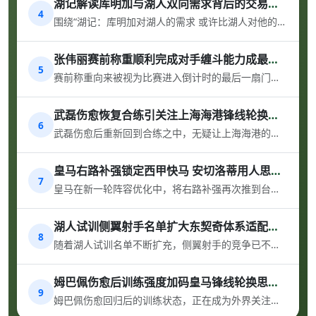
湖记解读库明加与湖人双向需求背后的交易博弈与未来走向
4
围绕“湖记：库明加对湖人的需求 或许比湖人对他的需求还要大”这一话题，外界看到的并不只是一次普通的球员传闻，而是一场关于阵容补强、球队定位与未来资产配置的深层博弈。库明加年轻、爆发...
张伟丽赛前称重顺利完成对手缠斗能力成最大变数
5
赛前称重向来被视为比赛进入倒计时的最后一扇门，运动员在这一刻所呈现出的状态，往往直接映射出备战阶段的强度与稳定性。张伟丽顺利完成称重，不仅意味着她按计划跨过了体重关卡，也让外界对她...
武磊伤愈恢复合练引关注上海海港锋线轮换或迎新变化
6
武磊伤愈后重新回到合练之中，无疑让上海海港的备战氛围多了几分期待。作为球队锋线的重要支点，他的回归不仅意味着进攻端多了一名高质量选择，也让外界重新把目光投向海港的整体攻击体系。伤愈...
皇马右路补强锁定西甲快马 安切洛蒂用人思路与战术升级全解析
7
皇马在新一轮阵容优化中，将右路补强再次推到台前，而西甲赛场上以速度、冲击力和边路爆点著称的快马，也因此进入了外界视野。对于一支始终以争冠为目标的豪门来说，右路并不仅仅是一个位置的补...
湖人试训侧翼射手名单扩大东契奇体系适配受考验引发阵容新思考
8
随着湖人试训名单不断扩充，侧翼射手的竞争已不再只是补强边角轮换那么简单，而是直接牵动球队新赛季的战术构建方向。围绕东契奇体系的适配问题，湖人管理层正在尝试在外线投射、空间拉开、无球...
姆巴佩伤愈后训练强度加码皇马锋线轮换思路渐趋清晰
9
姆巴佩伤愈回归后的训练状态，正在成为外界关注皇家马德里锋线布局的重要风向标。随着他在恢复阶段逐步提高训练强度，皇马前场的竞争关系、出场分配与战术选择，也开始呈现出更加清晰的轮廓。对...